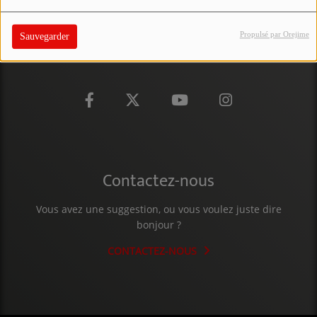
PARTICIPEZ
Propulsé par Orejime
Sauvegarder
JEUX CONCOURS
RECRUTEMENT
VENEZ DANS LE PUBLIC !
CRÉATIONS AUDIOVISUELLES
Contactez-nous
L'ŒIL DE L'OIE | PRÉSENTATION
VIDÉOS | L’ŒIL DE L'OIE
Vous avez une suggestion, ou vous voulez juste dire
bonjour ?
VIDÉOS | JEUX
CONTACTEZ-NOUS
PARTENAIRES