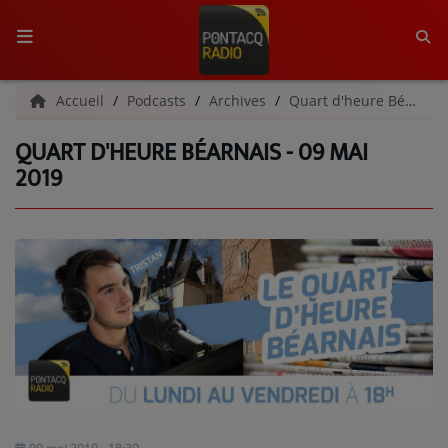
ACCUEIL
Accueil
Podcasts
Archives
Quart d'heure Béarnais | Archives
QUART D'HEURE BÉARNAIS - 09 MAI
RADIO
2019
QUI SOMMES-NOUS ?
L'ÉQUIPE
GRILLE DES PROGRAMMES
C'ÉTAIT QUOI CE TITRE ?
MÉDIAS
PODCASTS - SAISON 2026/2027