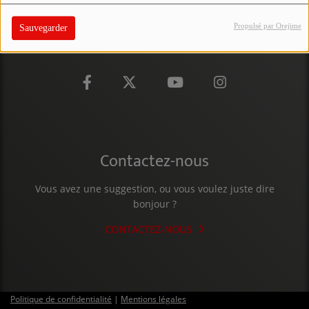
PARTICIPEZ
Propulsé par Orejime
Sauvegarder
JEUX CONCOURS
RECRUTEMENT
VENEZ DANS LE PUBLIC !
CRÉATIONS AUDIOVISUELLES
Contactez-nous
L'ŒIL DE L'OIE | PRÉSENTATION
Vous avez une suggestion, ou vous voulez juste dire
VIDÉOS | L’ŒIL DE L'OIE
bonjour ?
VIDÉOS | JEUX
CONTACTEZ-NOUS
PARTENAIRES
Politique de confidentialité
|
Mentions légales