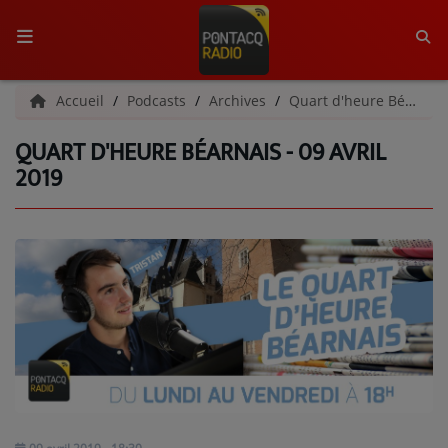
ACCUEIL
Accueil
Podcasts
Archives
Quart d'heure Béarnais | Archives
QUART D'HEURE BÉARNAIS - 09 AVRIL
RADIO
2019
QUI SOMMES-NOUS ?
L'ÉQUIPE
GRILLE DES PROGRAMMES
C'ÉTAIT QUOI CE TITRE ?
MÉDIAS
PODCASTS - SAISON 2026/2027