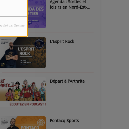
Agenda : Sorties et
loisirs en Nord-Est-
Béarn & Pays de Nay
opulsé par Orejime
L'Esprit Rock
Départ à l'Arthrite
Pontacq Sports