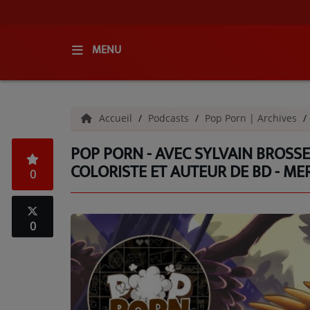
MENU
ACCUEIL
Accueil
Podcasts
Pop Porn | Archives
RADIO
POP PORN - AVEC SYLVAIN BROSSE
QUI SOMMES-NOUS ?
COLORISTE ET AUTEUR DE BD - ME
0
L'ÉQUIPE
GRILLE DES PROGRAMMES
0
C'ÉTAIT QUOI CE TITRE ?
MÉDIAS