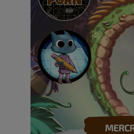
PODCASTS - SAISON 2026/2027
NOS PROGRAMMES COURTS
ARCHIVES - SAISONS PASSÉES
VOS ÉMISSIONS EN IMAGES
PHOTOS
ANNONCEURS & ESPACE PRO
VOTRE PUBLICITÉ SUR PONTACQ RADIO
LOCATION DE STUDIOS
ÉDUCATION AUX MÉDIAS ET À
L'INFORMATION
EN QUOI ÇA CONSISTE ?
ÉCOUTEZ LES PRODUCTIONS