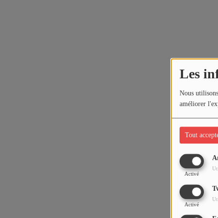
Les in
Nous utilisons
améliorer l'ex
Tout accept
A
Ut
Activé
T
Ut
Activé