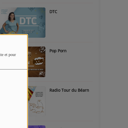
DTC
Pop Porn
ite et pour
Radio Tour du Béarn