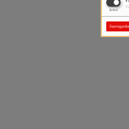
F
Ut
Activé
Sauvegarde