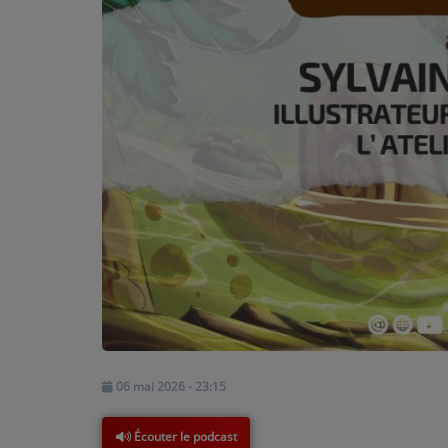
PARTICIPEZ
JEUX CONCOURS
RECRUTEMENT
VENEZ DANS LE PUBLIC !
CRÉATIONS AUDIOVISUELLES
L'ŒIL DE L'OIE | PRÉSENTATION
VIDÉOS | L’ŒIL DE L'OIE
VIDÉOS | JEUX
06 mai 2026 - 23:15
PARTENAIRES
Écouter le podcast