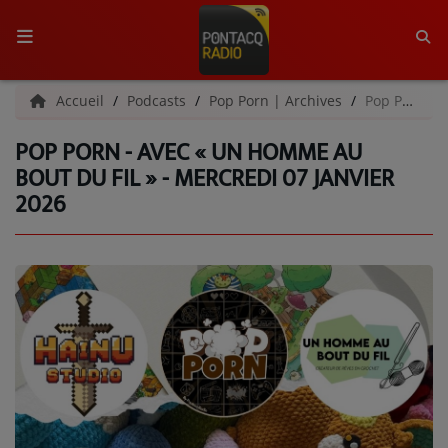
ACCUEIL
Accueil
Podcasts
Pop Porn | Archives
Pop Porn - Avec « Un homme au bout du fil » - Mercredi 07 janvier 2026
POP PORN - AVEC « UN HOMME AU
RADIO
BOUT DU FIL » - MERCREDI 07 JANVIER
2026
QUI SOMMES-NOUS ?
L'ÉQUIPE
GRILLE DES PROGRAMMES
C'ÉTAIT QUOI CE TITRE ?
MÉDIAS
PODCASTS - SAISON 2026/2027