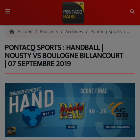
ACCUEIL
Accueil
Podcasts
Archives
Pontacq Sports | Archives
PONTACQ SPORTS : HANDBALL |
RADIO
NOUSTY VS BOULOGNE BILLANCOURT
| 07 SEPTEMBRE 2019
QUI SOMMES-NOUS ?
L'ÉQUIPE
GRILLE DES PROGRAMMES
C'ÉTAIT QUOI CE TITRE ?
MÉDIAS
PODCASTS - SAISON 2026/2027