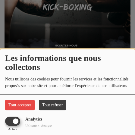
NOS PROGRAMMES COURTS
ARCHIVES - SAISONS PASSÉES
VOS ÉMISSIONS EN IMAGES
PHOTOS
Les informations que nous
ANNONCEURS & ESPACE PRO
collectons
VOTRE PUBLICITÉ SUR PONTACQ RADIO
22 mai 2023 - 22:30
Nous utilisons des cookies pour fournir les services et les fonctionnalités
LOCATION DE STUDIOS
proposés sur notre site et pour améliorer l'expérience de nos utilisateurs.
Écouter le podcast
ÉDUCATION AUX MÉDIAS ET À
Tout accepter
Tout refuser
L'INFORMATION
Télécharger le podcast
EN QUOI ÇA CONSISTE ?
Analytics
ÉCOUTEZ LES PRODUCTIONS
Réécoutez l'émission
PONTACQ SPORTS
du lundi 22 mai 2023
Utilisation: Analyse
Activé
!