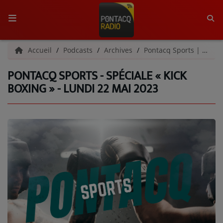
ACCUEIL
Accueil
Podcasts
Archives
Pontacq Sports | Archives
PONTACQ SPORTS - SPÉCIALE « KICK
RADIO
BOXING » - LUNDI 22 MAI 2023
QUI SOMMES-NOUS ?
L'ÉQUIPE
GRILLE DES PROGRAMMES
C'ÉTAIT QUOI CE TITRE ?
MÉDIAS
PODCASTS - SAISON 2026/2027