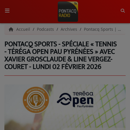
ACCUEIL
Accueil
Podcasts
Archives
Pontacq Sports | Archives
PONTACQ SPORTS - SPÉCIALE « TENNIS
RADIO
- TÉRÉGA OPEN PAU PYRÉNÉES » AVEC
XAVIER GROSCLAUDE & LINE VERGEZ-
QUI SOMMES-NOUS ?
COURET - LUNDI 02 FÉVRIER 2026
L'ÉQUIPE
GRILLE DES PROGRAMMES
C'ÉTAIT QUOI CE TITRE ?
MÉDIAS
PODCASTS - SAISON 2026/2027