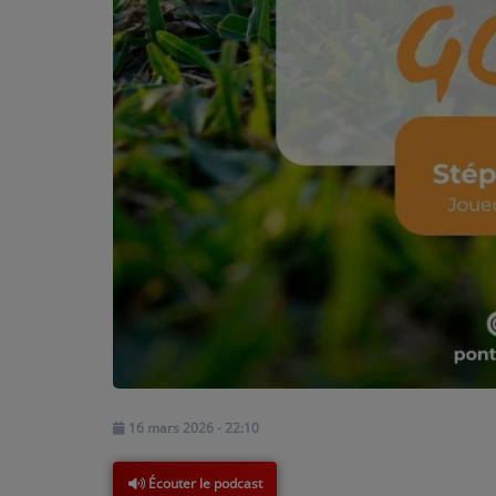
PARTICIPEZ
JEUX CONCOURS
RECRUTEMENT
VENEZ DANS LE PUBLIC !
CRÉATIONS AUDIOVISUELLES
L'ŒIL DE L'OIE | PRÉSENTATION
VIDÉOS | L’ŒIL DE L'OIE
VIDÉOS | JEUX
16 mars 2026 - 22:10
PARTENAIRES
Écouter le podcast