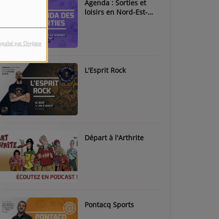
Agenda : Sorties et
loisirs en Nord-Est-
Béarn & Pays de Nay
opulsé par Orejime
L'Esprit Rock
Départ à l'Arthrite
Pontacq Sports