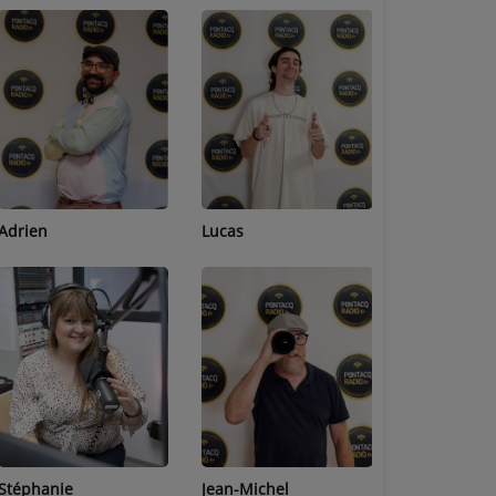
Adrien
Lucas
Bastien
Stéphanie
Jean-Michel
Céline