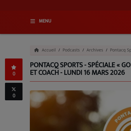
MENU
ACCUEIL
Accueil
Podcasts
Archives
Pontacq Sp
RADIO
PONTACQ SPORTS - SPÉCIALE « GO
QUI SOMMES-NOUS ?
ET COACH - LUNDI 16 MARS 2026
0
L'ÉQUIPE
GRILLE DES PROGRAMMES
0
C'ÉTAIT QUOI CE TITRE ?
MÉDIAS