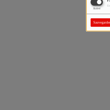
F
Ut
Activé
Sauvegarde