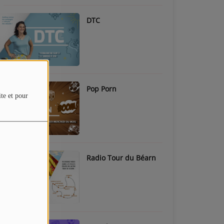
DTC
Pop Porn
ite et pour
Radio Tour du Béarn