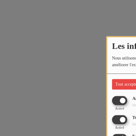
Les in
Nous utilisons
améliorer l'ex
Tout accept
A
Ut
Activé
T
Ut
Activé