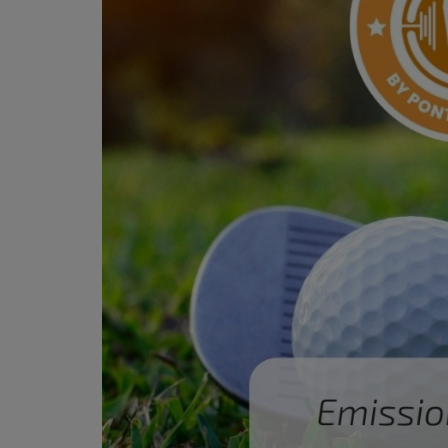
PODCASTS - SAISON 2026/2027
NOS PROGRAMMES COURTS
ARCHIVES - SAISONS PASSÉES
VOS ÉMISSIONS EN IMAGES
PHOTOS
ANNONCEURS & ESPACE PRO
VOTRE PUBLICITÉ SUR PONTACQ RADIO
LOCATION DE STUDIOS
ÉDUCATION AUX MÉDIAS ET À
L'INFORMATION
EN QUOI ÇA CONSISTE ?
ÉCOUTEZ LES PRODUCTIONS