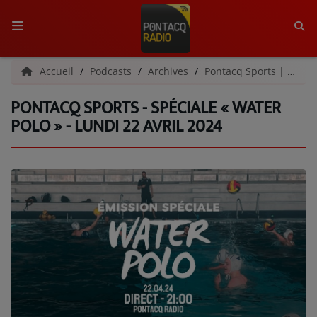
ACCUEIL
Accueil
Podcasts
Archives
Pontacq Sports | Archives
PONTACQ SPORTS - SPÉCIALE « WATER
RADIO
POLO » - LUNDI 22 AVRIL 2024
QUI SOMMES-NOUS ?
L'ÉQUIPE
GRILLE DES PROGRAMMES
C'ÉTAIT QUOI CE TITRE ?
MÉDIAS
PODCASTS - SAISON 2026/2027