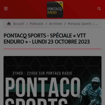
ACCUEIL
Accueil
Podcasts
Archives
Pontacq Sports | Archives
PONTACQ SPORTS - SPÉCIALE « VTT
RADIO
ENDURO » - LUNDI 23 OCTOBRE 2023
QUI SOMMES-NOUS ?
L'ÉQUIPE
GRILLE DES PROGRAMMES
C'ÉTAIT QUOI CE TITRE ?
MÉDIAS
PODCASTS - SAISON 2026/2027