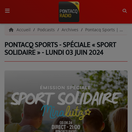
ACCUEIL
Accueil
Podcasts
Archives
Pontacq Sports | Archives
PONTACQ SPORTS - SPÉCIALE « SPORT
RADIO
SOLIDAIRE » - LUNDI 03 JUIN 2024
QUI SOMMES-NOUS ?
L'ÉQUIPE
GRILLE DES PROGRAMMES
C'ÉTAIT QUOI CE TITRE ?
MÉDIAS
PODCASTS - SAISON 2026/2027