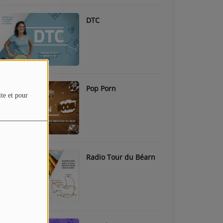
DTC
Pop Porn
ite et pour
Radio Tour du Béarn