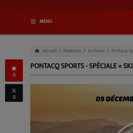
MENU
ACCUEIL
Accueil
Podcasts
Archives
Pontacq Sp
RADIO
PONTACQ SPORTS - SPÉCIALE « SKI
QUI SOMMES-NOUS ?
0
L'ÉQUIPE
GRILLE DES PROGRAMMES
0
C'ÉTAIT QUOI CE TITRE ?
MÉDIAS