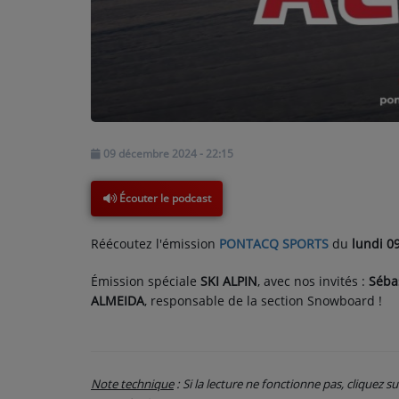
PARTICIPEZ
JEUX CONCOURS
RECRUTEMENT
09 décembre 2024 - 22:15
VENEZ DANS LE PUBLIC !
Écouter le podcast
CRÉATIONS AUDIOVISUELLES
Réécoutez l'émission
PONTACQ SPORTS
du
lundi 
L'ŒIL DE L'OIE | PRÉSENTATION
Émission spéciale
SKI ALPIN
, avec nos invités :
Séba
VIDÉOS | L’ŒIL DE L'OIE
ALMEIDA
, responsable de la section Snowboard !
VIDÉOS | JEUX
PARTENAIRES
Note technique
: Si la lecture ne fonctionne pas, cliquez s