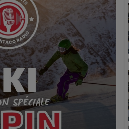
Marion
Émilie