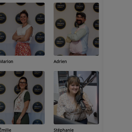
Adrien
Lucas
Bastien
Stéphanie
Jean-Michel
Céline