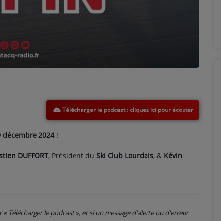
Télécharger le podcast
09 décembre
2024
!
stien DUFFORT
, Président du
Ski Club Lourdais
, &
Kévin
ur « Télécharger le podcast », et si un message d'alerte ou d'erreur