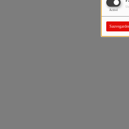
F
Ut
Activé
Sauvegarde