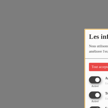
Les in
Nous utilisons
améliorer l'ex
Tout accept
A
Ut
Activé
T
Ut
Activé