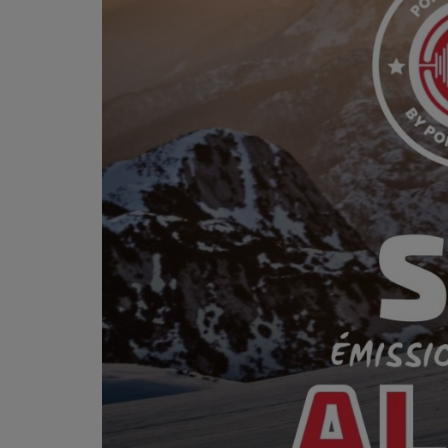
PODCASTS - SAISON 2026/2027
NOS PROGRAMMES COURTS
ARCHIVES - SAISONS PASSÉES
VOS ÉMISSIONS EN IMAGES
PHOTOS
ANNONCEURS & ESPACE PRO
VOTRE PUBLICITÉ SUR PONTACQ RADIO
LOCATION DE STUDIOS
ÉDUCATION AUX MÉDIAS ET À
L'INFORMATION
EN QUOI ÇA CONSISTE ?
ÉCOUTEZ LES PRODUCTIONS