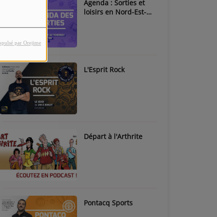
Agenda : Sorties et
loisirs en Nord-Est-
Béarn & Pays de Nay
opulsé par Orejime
L'Esprit Rock
Départ à l'Arthrite
Pontacq Sports