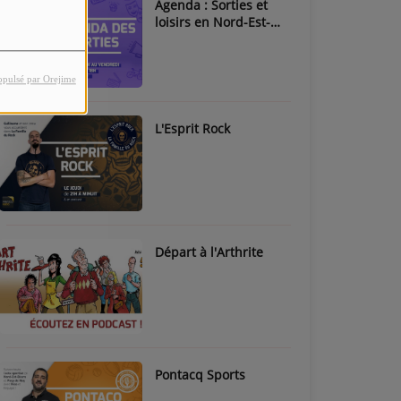
Agenda : Sorties et
loisirs en Nord-Est-
Béarn & Pays de Nay
opulsé par Orejime
L'Esprit Rock
Départ à l'Arthrite
Pontacq Sports