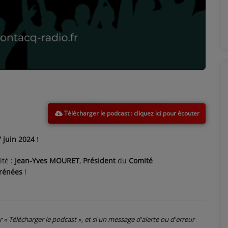
Télécharger le podcast
7 juin 2024
!
ité :
Jean-Yves MOURET
,
Président
du
Comité
rénées
!
ur « Télécharger le podcast », et si un message d'alerte ou d'erreur