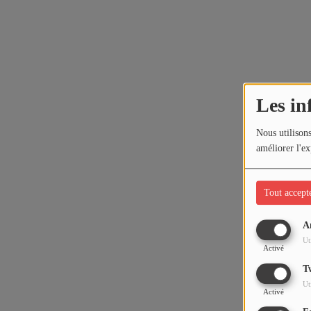
Les in
Nous utilisons
améliorer l'ex
Tout accept
A
Ut
Activé
T
Ut
Activé