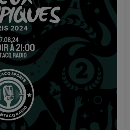
Marion
Émilie