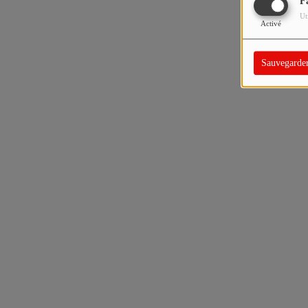
F
Ut
Activé
Sauvegarde