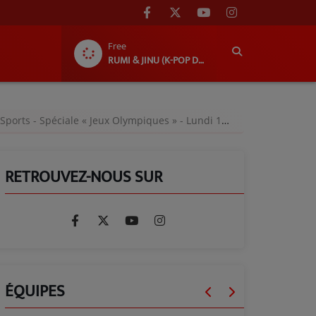
Free
RUMI & JINU (K-POP DEMON HUNTERS)
orts - Spéciale « Jeux Olympiques » - Lundi 17 juin 2024
RETROUVEZ-NOUS SUR
ÉQUIPES