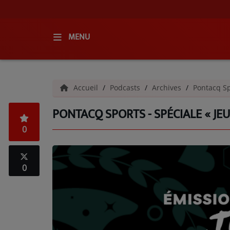
MENU
ACCUEIL
Accueil
Podcasts
Archives
Pontacq Sp
RADIO
PONTACQ SPORTS - SPÉCIALE « JEU
QUI SOMMES-NOUS ?
0
L'ÉQUIPE
GRILLE DES PROGRAMMES
0
C'ÉTAIT QUOI CE TITRE ?
MÉDIAS