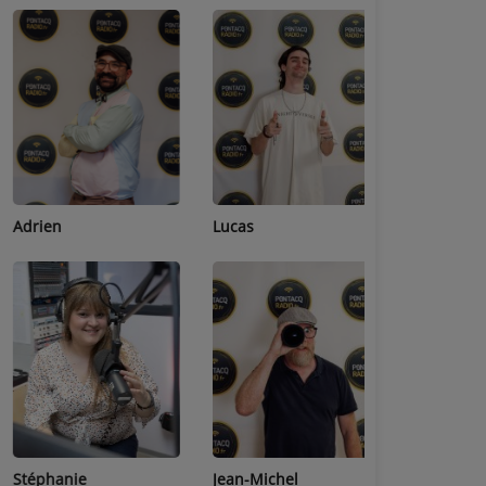
Adrien
Lucas
Bastien
Stéphanie
Jean-Michel
Céline