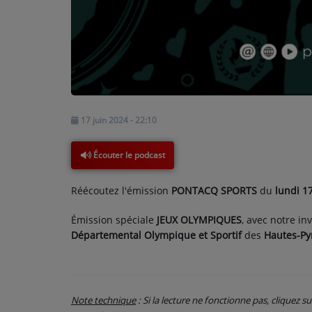
PARTICIPEZ
JEUX CONCOURS
RECRUTEMENT
17 juin 2024 - 22:10
VENEZ DANS LE PUBLIC !
Écouter le podcast
CRÉATIONS AUDIOVISUELLES
Réécoutez l'émission
PONTACQ SPORTS
du
lundi 1
L'ŒIL DE L'OIE | PRÉSENTATION
Émission spéciale
JEUX OLYMPIQUES
, avec notre inv
VIDÉOS | L’ŒIL DE L'OIE
Départemental Olympique et Sportif
des
Hautes-Py
VIDÉOS | JEUX
PARTENAIRES
Note technique
: Si la lecture ne fonctionne pas, cliquez s