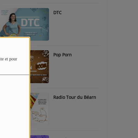
DTC
Pop Porn
ite et pour
Radio Tour du Béarn