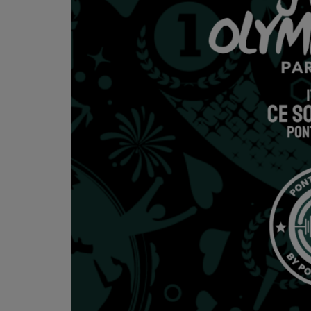
PODCASTS - SAISON 2026/2027
NOS PROGRAMMES COURTS
ARCHIVES - SAISONS PASSÉES
VOS ÉMISSIONS EN IMAGES
PHOTOS
ANNONCEURS & ESPACE PRO
VOTRE PUBLICITÉ SUR PONTACQ RADIO
LOCATION DE STUDIOS
ÉDUCATION AUX MÉDIAS ET À
L'INFORMATION
EN QUOI ÇA CONSISTE ?
ÉCOUTEZ LES PRODUCTIONS