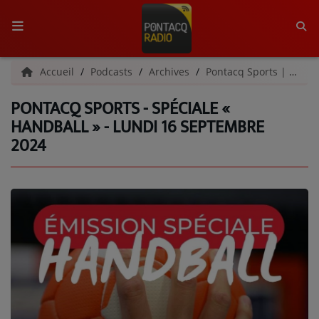
ACCUEIL
Accueil
Podcasts
Archives
Pontacq Sports | Archives
PONTACQ SPORTS - SPÉCIALE «
RADIO
HANDBALL » - LUNDI 16 SEPTEMBRE
2024
QUI SOMMES-NOUS ?
L'ÉQUIPE
GRILLE DES PROGRAMMES
C'ÉTAIT QUOI CE TITRE ?
MÉDIAS
PODCASTS - SAISON 2026/2027