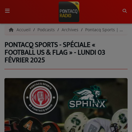
ACCUEIL
Accueil
Podcasts
Archives
Pontacq Sports | Archives
PONTACQ SPORTS - SPÉCIALE «
RADIO
FOOTBALL US & FLAG » - LUNDI 03
FÉVRIER 2025
QUI SOMMES-NOUS ?
L'ÉQUIPE
GRILLE DES PROGRAMMES
C'ÉTAIT QUOI CE TITRE ?
MÉDIAS
PODCASTS - SAISON 2026/2027