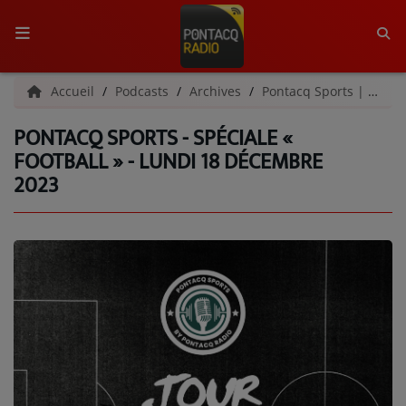
ACCUEIL
Accueil
Podcasts
Archives
Pontacq Sports | Archives
PONTACQ SPORTS - SPÉCIALE «
RADIO
FOOTBALL » - LUNDI 18 DÉCEMBRE
2023
QUI SOMMES-NOUS ?
L'ÉQUIPE
GRILLE DES PROGRAMMES
C'ÉTAIT QUOI CE TITRE ?
MÉDIAS
PODCASTS - SAISON 2026/2027