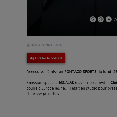
PARTICIPEZ
JEUX CONCOURS
RECRUTEMENT
26 février 2024 - 22:10
VENEZ DANS LE PUBLIC !
Écouter le podcast
CRÉATIONS AUDIOVISUELLES
Réécoutez l'émission
PONTACQ SPORTS
du
lundi 26
L'ŒIL DE L'OIE | PRÉSENTATION
Émission spéciale
ESCALADE
, avec notré invité :
Clé
VIDÉOS | L’ŒIL DE L'OIE
coupe d’Europe jeune… Il était en studio pour prés
VIDÉOS | JEUX
d’Europe (à Tarbes).
PARTENAIRES