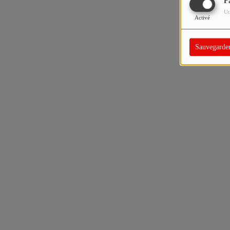
F
Ut
Activé
Sauvegarde