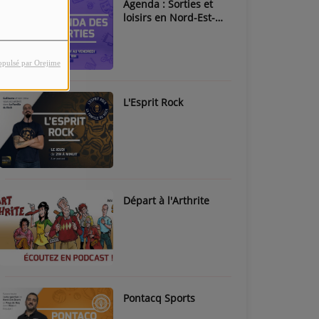
Agenda : Sorties et
loisirs en Nord-Est-
Béarn & Pays de Nay
opulsé par Orejime
L'Esprit Rock
Départ à l'Arthrite
Pontacq Sports