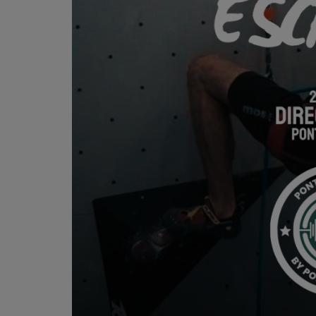
PODCASTS - SAISON 2026/2027
NOS PROGRAMMES COURTS
ARCHIVES - SAISONS PASSÉES
VOS ÉMISSIONS EN IMAGES
PHOTOS
ANNONCEURS & ESPACE PRO
VOTRE PUBLICITÉ SUR PONTACQ RADIO
LOCATION DE STUDIOS
ÉDUCATION AUX MÉDIAS ET À
L'INFORMATION
EN QUOI ÇA CONSISTE ?
ÉCOUTEZ LES PRODUCTIONS