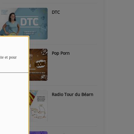
DTC
Pop Porn
ite et pour
Radio Tour du Béarn