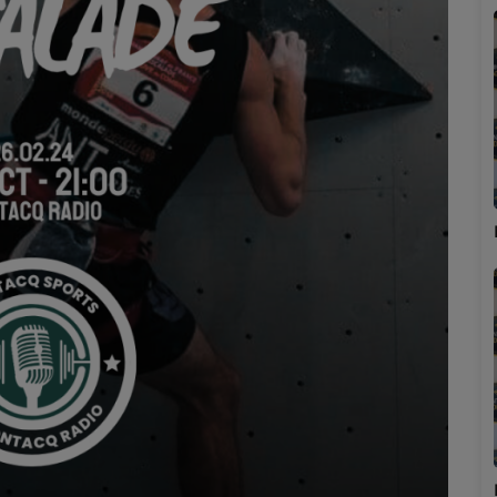
Marion
Émilie