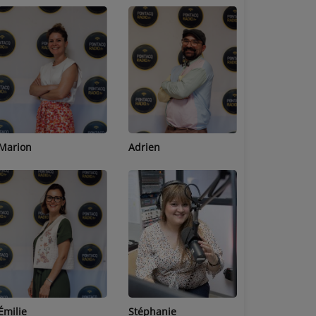
Adrien
Lucas
Bastien
Stéphanie
Jean-Michel
Céline