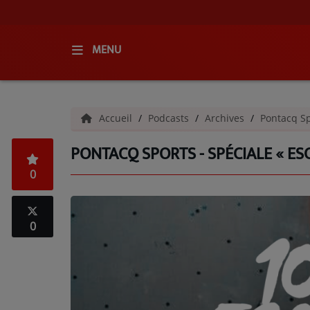
MENU
ACCUEIL
Accueil
Podcasts
Archives
Pontacq Sp
RADIO
PONTACQ SPORTS - SPÉCIALE « ESC
QUI SOMMES-NOUS ?
0
L'ÉQUIPE
GRILLE DES PROGRAMMES
0
C'ÉTAIT QUOI CE TITRE ?
MÉDIAS