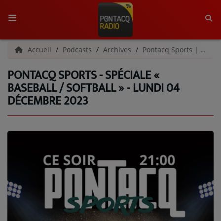
ACCUEIL
Accueil
Podcasts
Archives
Pontacq Sports | Archives
PONTACQ SPORTS - SPÉCIALE «
RADIO
BASEBALL / SOFTBALL » - LUNDI 04
DÉCEMBRE 2023
QUI SOMMES-NOUS ?
L'ÉQUIPE
GRILLE DES PROGRAMMES
C'ÉTAIT QUOI CE TITRE ?
MÉDIAS
PODCASTS - SAISON 2026/2027