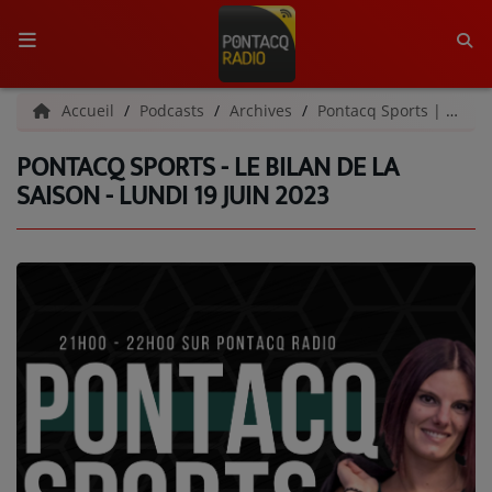
ACCUEIL
Accueil
Podcasts
Archives
Pontacq Sports | Archives
PONTACQ SPORTS - LE BILAN DE LA
RADIO
SAISON - LUNDI 19 JUIN 2023
QUI SOMMES-NOUS ?
L'ÉQUIPE
GRILLE DES PROGRAMMES
C'ÉTAIT QUOI CE TITRE ?
MÉDIAS
PODCASTS - SAISON 2026/2027