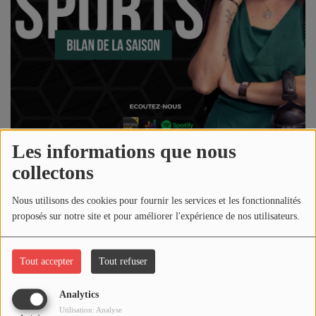
NOS PROGRAMMES COURTS
ARCHIVES - SAISONS PASSÉES
VOS ÉMISSIONS EN IMAGES
PHOTOS
ANNONCEURS & ESPACE PRO
Les informations que nous
VOTRE PUBLICITÉ SUR PONTACQ RADIO
collectons
19 juin 2023 - 22:45
LOCATION DE STUDIOS
Nous utilisons des cookies pour fournir les services et les fonctionnalités
proposés sur notre site et pour améliorer l'expérience de nos utilisateurs.
Écouter le podcast
ÉDUCATION AUX MÉDIAS ET À
L'INFORMATION
Télécharger le podcast
Tout accepter
Tout refuser
EN QUOI ÇA CONSISTE ?
ÉCOUTEZ LES PRODUCTIONS
Réécoutez l'émission
PONTACQ SPORTS
du lundi 19 juin 2023
Analytics
!
Utilisation: Analyse