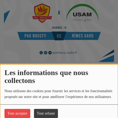
NOS PROGRAMMES COURTS
ARCHIVES - SAISONS PASSÉES
VOS ÉMISSIONS EN IMAGES
PHOTOS
ANNONCEURS & ESPACE PRO
VOTRE PUBLICITÉ SUR PONTACQ RADIO
Les informations que nous
LOCATION DE STUDIOS
24 février 2024 - 21:25
collectons
ÉDUCATION AUX MÉDIAS ET À
Écouter le podcast
Nous utilisons des cookies pour fournir les services et les fonctionnalités
L'INFORMATION
proposés sur notre site et pour améliorer l'expérience de nos utilisateurs.
EN QUOI ÇA CONSISTE ?
Télécharger le podcast
ÉCOUTEZ LES PRODUCTIONS
Tout accepter
Tout refuser
Réécoutez le match entre le
PAU NOUSTY SPORTS
&
USAM