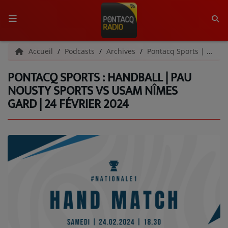
ACCUEIL
Accueil
Podcasts
Archives
Pontacq Sports | Archives
PONTACQ SPORTS : HANDBALL | PAU
RADIO
NOUSTY SPORTS VS USAM NÎMES
GARD | 24 FÉVRIER 2024
QUI SOMMES-NOUS ?
L'ÉQUIPE
GRILLE DES PROGRAMMES
C'ÉTAIT QUOI CE TITRE ?
MÉDIAS
PODCASTS - SAISON 2026/2027