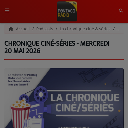
ACCUEIL
Accueil
Podcasts
La chronique ciné & séries
Chron
CHRONIQUE CINÉ-SÉRIES - MERCREDI
RADIO
20 MAI 2026
QUI SOMMES-NOUS ?
L'ÉQUIPE
GRILLE DES PROGRAMMES
C'ÉTAIT QUOI CE TITRE ?
MÉDIAS
PODCASTS - SAISON 2026/2027