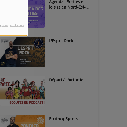
Agenda : Sorties et
loisirs en Nord-Est-
Béarn & Pays de Nay
opulsé par Orejime
L'Esprit Rock
Départ à l'Arthrite
Pontacq Sports