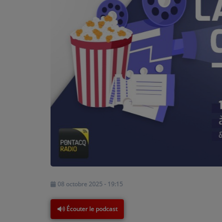
PODCASTS - SAISON 2026/2027
NOS PROGRAMMES COURTS
ARCHIVES - SAISONS PASSÉES
VOS ÉMISSIONS EN IMAGES
PHOTOS
ANNONCEURS & ESPACE PRO
VOTRE PUBLICITÉ SUR PONTACQ RADIO
LOCATION DE STUDIOS
ÉDUCATION AUX MÉDIAS ET À
08 octobre 2025 - 19:15
L'INFORMATION
EN QUOI ÇA CONSISTE ?
Écouter le podcast
ÉCOUTEZ LES PRODUCTIONS