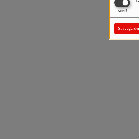
F
Ut
Activé
Sauvegarde