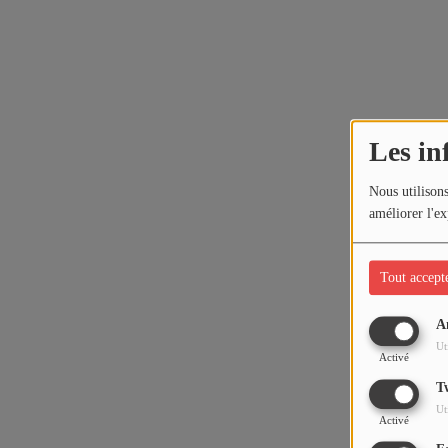
Les in
Nous utilisons
améliorer l'ex
Tout accept
A
Ut
Activé
T
Ut
Activé