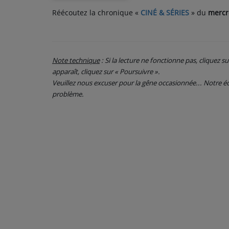
Réécoutez la chronique «
CINÉ & SÉRIES
» du
mercr
PARTICIPEZ
JEUX CONCOURS
Note technique
: Si la lecture ne fonctionne pas, cliquez s
RECRUTEMENT
apparaît, cliquez sur « Poursuivre ».
Veuillez nous excuser pour la gêne occasionnée... Notre
VENEZ DANS LE PUBLIC !
problème.
CRÉATIONS AUDIOVISUELLES
L'ŒIL DE L'OIE | PRÉSENTATION
VIDÉOS | L’ŒIL DE L'OIE
VIDÉOS | JEUX
PARTENAIRES