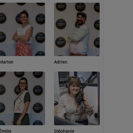
Adrien
Lucas
Bastien
Stéphanie
Jean-Michel
Céline