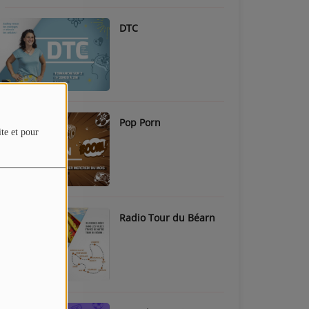
DTC
Pop Porn
ite et pour
Radio Tour du Béarn