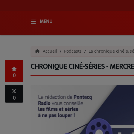
MENU
ACCUEIL
Accueil
Podcasts
La chronique ciné & s
RADIO
CHRONIQUE CINÉ-SÉRIES - MERCR
QUI SOMMES-NOUS ?
0
L'ÉQUIPE
GRILLE DES PROGRAMMES
0
C'ÉTAIT QUOI CE TITRE ?
MÉDIAS