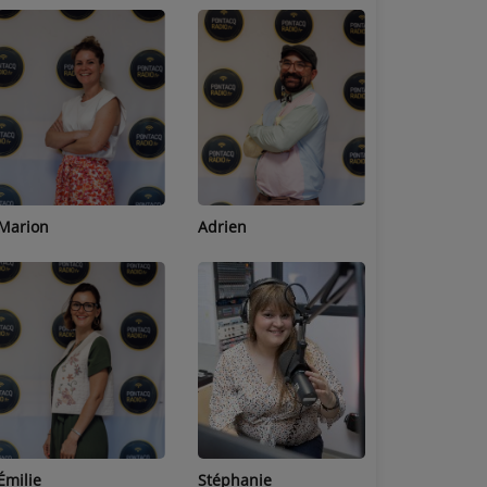
Adrien
Lucas
Bastien
Stéphanie
Jean-Michel
Céline