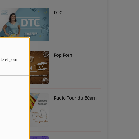
DTC
Pop Porn
ite et pour
Radio Tour du Béarn