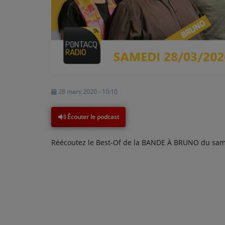
PODCASTS - SAISON 2026/2027
NOS PROGRAMMES COURTS
ARCHIVES - SAISONS PASSÉES
VOS ÉMISSIONS EN IMAGES
PHOTOS
28 mars 2020 - 10:10
ANNONCEURS & ESPACE PRO
Écouter le podcast
VOTRE PUBLICITÉ SUR PONTACQ RADIO
Réécoutez le Best-Of de la BANDE À BRUNO du same
LOCATION DE STUDIOS
ÉDUCATION AUX MÉDIAS ET À
L'INFORMATION
EN QUOI ÇA CONSISTE ?
ÉCOUTEZ LES PRODUCTIONS