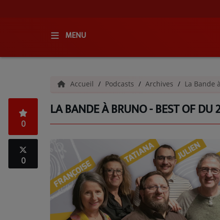
MENU
ACCUEIL
Accueil
Podcasts
Archives
La Bande 
RADIO
LA BANDE À BRUNO - BEST OF DU 
QUI SOMMES-NOUS ?
0
L'ÉQUIPE
GRILLE DES PROGRAMMES
0
C'ÉTAIT QUOI CE TITRE ?
MÉDIAS