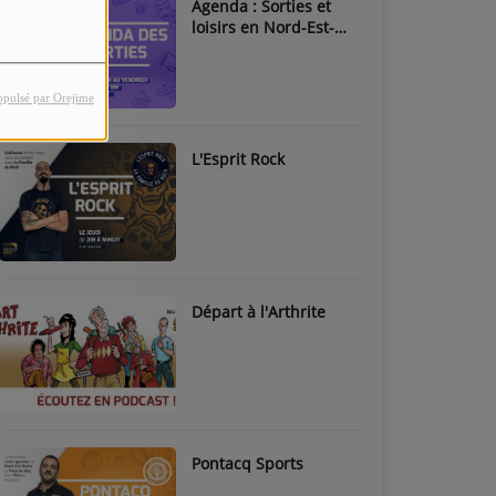
Agenda : Sorties et
loisirs en Nord-Est-
Béarn & Pays de Nay
opulsé par Orejime
L'Esprit Rock
Départ à l'Arthrite
Pontacq Sports