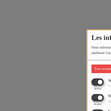
Les in
Nous utilisons
améliorer l'ex
Tout accept
A
Ut
Activé
T
Ut
Activé