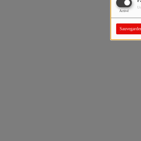
F
Ut
Activé
Sauvegarde