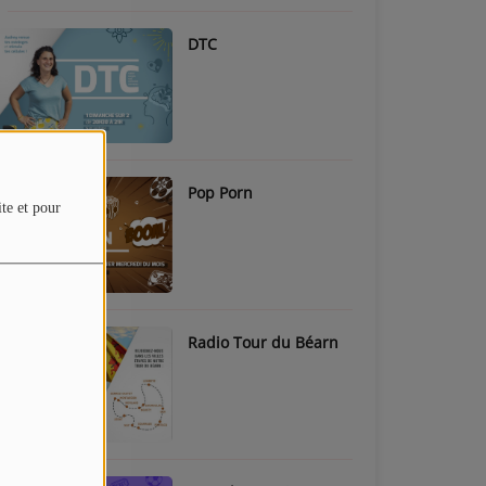
DTC
Pop Porn
ite et pour
Radio Tour du Béarn