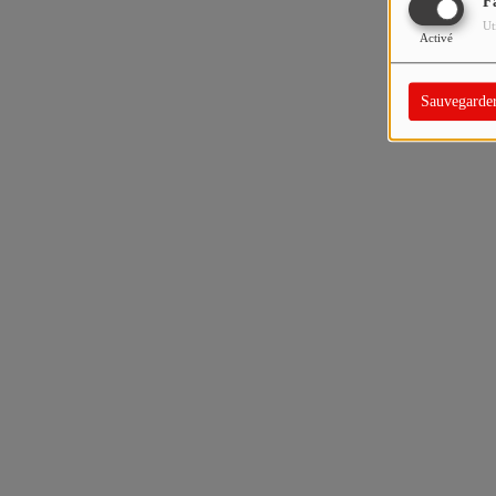
F
Ut
Activé
Sauvegarde