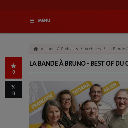
MENU
ACCUEIL
Accueil
Podcasts
Archives
La Bande 
RADIO
LA BANDE À BRUNO - BEST OF DU 
QUI SOMMES-NOUS ?
0
L'ÉQUIPE
GRILLE DES PROGRAMMES
0
C'ÉTAIT QUOI CE TITRE ?
MÉDIAS