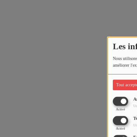
Les in
Nous utilisons
améliorer l'ex
Tout accept
A
Ut
Activé
T
Ut
Activé