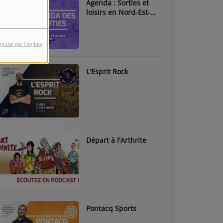
Agenda : Sorties et
loisirs en Nord-Est-
Béarn & Pays de Nay
opulsé par Orejime
L'Esprit Rock
Départ à l'Arthrite
Pontacq Sports