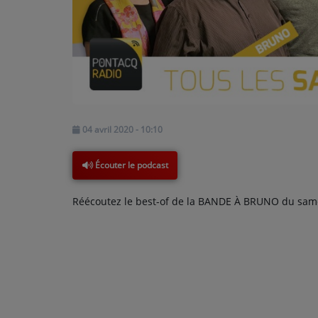
PODCASTS - SAISON 2026/2027
NOS PROGRAMMES COURTS
ARCHIVES - SAISONS PASSÉES
VOS ÉMISSIONS EN IMAGES
PHOTOS
04 avril 2020 - 10:10
ANNONCEURS & ESPACE PRO
Écouter le podcast
VOTRE PUBLICITÉ SUR PONTACQ RADIO
Réécoutez le best-of de la BANDE À BRUNO du samed
LOCATION DE STUDIOS
ÉDUCATION AUX MÉDIAS ET À
L'INFORMATION
EN QUOI ÇA CONSISTE ?
ÉCOUTEZ LES PRODUCTIONS