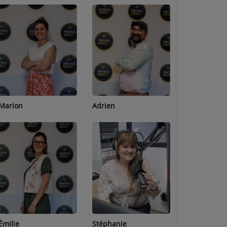
Adrien
Lucas
Bastien
Stéphanie
Jean-Michel
Céline