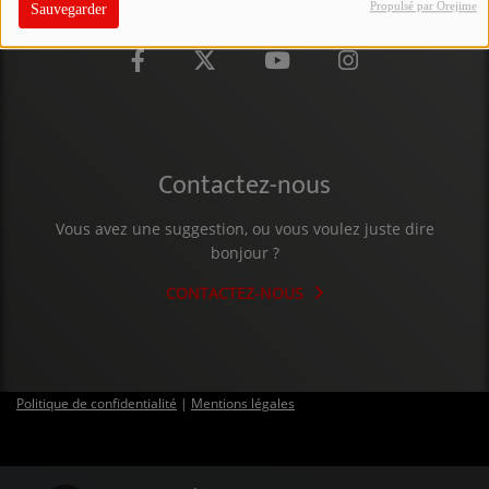
Propulsé par Orejime
Sauvegarder
PARTICIPEZ
JEUX CONCOURS
RECRUTEMENT
VENEZ DANS LE PUBLIC !
Contactez-nous
Vous avez une suggestion, ou vous voulez juste dire
CRÉATIONS AUDIOVISUELLES
bonjour ?
L'ŒIL DE L'OIE | PRÉSENTATION
CONTACTEZ-NOUS
VIDÉOS | L’ŒIL DE L'OIE
VIDÉOS | JEUX
Politique de confidentialité
|
Mentions légales
PARTENAIRES