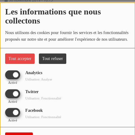
30 novembre 2019 - 10:15
NOS PROGRAMMES COURTS
Les informations que nous
ARCHIVES - SAISONS PASSÉES
collectons
Écouter le podcast
VOS ÉMISSIONS EN IMAGES
Nous utilisons des cookies pour fournir les services et les fonctionnalités
Télécharger le podcast
PHOTOS
proposés sur notre site et pour améliorer l'expérience de nos utilisateurs.
Réécoutez l'émission LA BANDE À BRUNO du samedi 30
ANNONCEURS & ESPACE PRO
novembre 2019 !
Tout accepter
Tout refuser
VOTRE PUBLICITÉ SUR PONTACQ RADIO
Analytics
Utilisation: Analyse
LOCATION DE STUDIOS
Activé
Twitter
Utilisation: Fonctionnalité
ÉDUCATION AUX MÉDIAS ET À
Activé
L'INFORMATION
Facebook
EN QUOI ÇA CONSISTE ?
Utilisation: Fonctionnalité
Activé
ÉCOUTEZ LES PRODUCTIONS