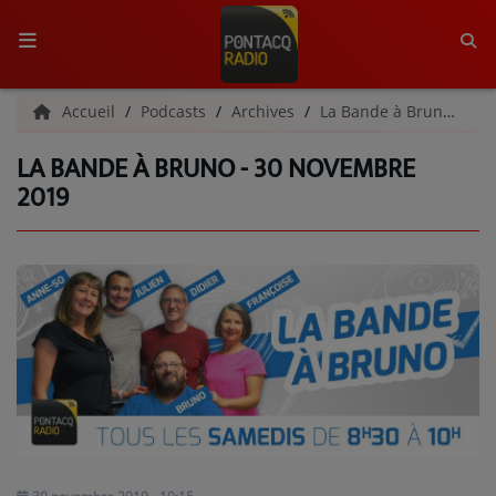
ACCUEIL
Accueil
Podcasts
Archives
La Bande à Bruno | Archives
LA BANDE À BRUNO - 30 NOVEMBRE
RADIO
2019
QUI SOMMES-NOUS ?
L'ÉQUIPE
GRILLE DES PROGRAMMES
C'ÉTAIT QUOI CE TITRE ?
MÉDIAS
PODCASTS - SAISON 2026/2027