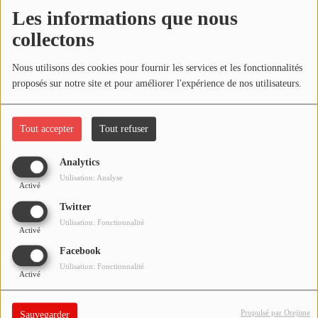
NOS PROGRAMMES COURTS
Les informations que nous
Écouter le podcast
collectons
ARCHIVES - SAISONS PASSÉES
VOS ÉMISSIONS EN IMAGES
Télécharger le podcast
Nous utilisons des cookies pour fournir les services et les fonctionnalités
proposés sur notre site et pour améliorer l'expérience de nos utilisateurs.
PHOTOS
Réécoutez l'émission LA BANDE À BRUNO du samedi 30 mai
2020 !
Tout accepter
Tout refuser
ANNONCEURS & ESPACE PRO
VOTRE PUBLICITÉ SUR PONTACQ RADIO
Analytics
Utilisation: Analyse
Activé
LOCATION DE STUDIOS
Twitter
Utilisation: Fonctionnalité
Activé
ÉDUCATION AUX MÉDIAS ET À
L'INFORMATION
Facebook
EN QUOI ÇA CONSISTE ?
Utilisation: Fonctionnalité
Activé
ÉCOUTEZ LES PRODUCTIONS
Propulsé par Orejime
Sauvegarder