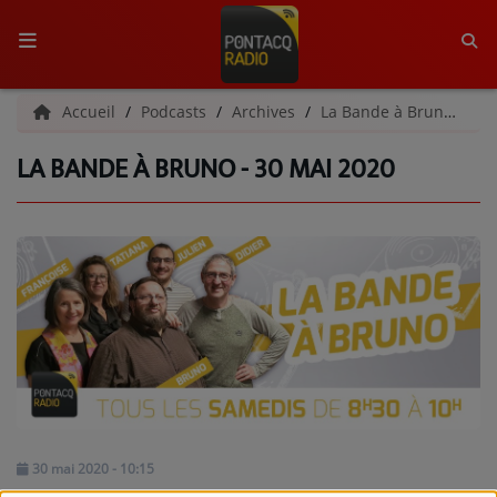
ACCUEIL
Accueil
Podcasts
Archives
La Bande à Bruno | Archives
LA BANDE À BRUNO - 30 MAI 2020
RADIO
QUI SOMMES-NOUS ?
L'ÉQUIPE
GRILLE DES PROGRAMMES
C'ÉTAIT QUOI CE TITRE ?
MÉDIAS
PODCASTS - SAISON 2026/2027
30 mai 2020 - 10:15