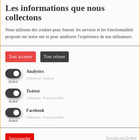
NOS PROGRAMMES COURTS
Les informations que nous
Écouter le podcast
collectons
ARCHIVES - SAISONS PASSÉES
VOS ÉMISSIONS EN IMAGES
Télécharger le podcast
Nous utilisons des cookies pour fournir les services et les fonctionnalités
proposés sur notre site et pour améliorer l'expérience de nos utilisateurs.
PHOTOS
Réécoutez l'émission LA BANDE À BRUNO du samedi 29
février 2020 !
Tout accepter
Tout refuser
ANNONCEURS & ESPACE PRO
VOTRE PUBLICITÉ SUR PONTACQ RADIO
Analytics
Utilisation: Analyse
Activé
LOCATION DE STUDIOS
Twitter
Utilisation: Fonctionnalité
Activé
ÉDUCATION AUX MÉDIAS ET À
L'INFORMATION
Facebook
EN QUOI ÇA CONSISTE ?
Utilisation: Fonctionnalité
Activé
ÉCOUTEZ LES PRODUCTIONS
Propulsé par Orejime
Sauvegarder