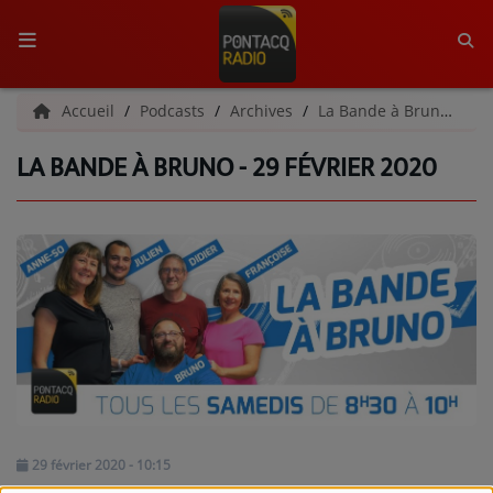
ACCUEIL
Accueil
Podcasts
Archives
La Bande à Bruno | Archives
LA BANDE À BRUNO - 29 FÉVRIER 2020
RADIO
QUI SOMMES-NOUS ?
L'ÉQUIPE
GRILLE DES PROGRAMMES
C'ÉTAIT QUOI CE TITRE ?
MÉDIAS
PODCASTS - SAISON 2026/2027
29 février 2020 - 10:15