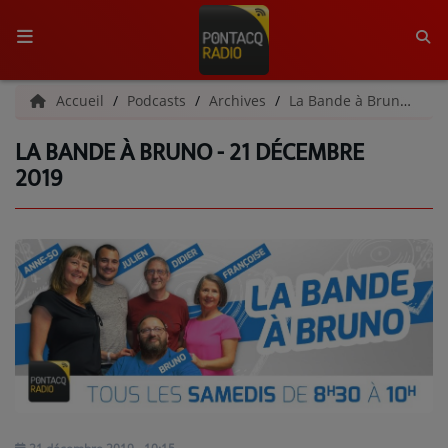
ACCUEIL
Accueil
Podcasts
Archives
La Bande à Bruno | Archives
LA BANDE À BRUNO - 21 DÉCEMBRE
RADIO
2019
QUI SOMMES-NOUS ?
L'ÉQUIPE
GRILLE DES PROGRAMMES
C'ÉTAIT QUOI CE TITRE ?
MÉDIAS
PODCASTS - SAISON 2026/2027