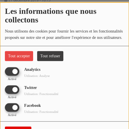
21 décembre 2019 - 10:15
NOS PROGRAMMES COURTS
Les informations que nous
ARCHIVES - SAISONS PASSÉES
collectons
Écouter le podcast
VOS ÉMISSIONS EN IMAGES
Nous utilisons des cookies pour fournir les services et les fonctionnalités
Télécharger le podcast
PHOTOS
proposés sur notre site et pour améliorer l'expérience de nos utilisateurs.
Réécoutez l'émission LA BANDE À BRUNO du samedi 21
ANNONCEURS & ESPACE PRO
décembre 2019 !
Tout accepter
Tout refuser
VOTRE PUBLICITÉ SUR PONTACQ RADIO
Analytics
Utilisation: Analyse
LOCATION DE STUDIOS
Activé
Twitter
Utilisation: Fonctionnalité
ÉDUCATION AUX MÉDIAS ET À
Activé
L'INFORMATION
Facebook
EN QUOI ÇA CONSISTE ?
Utilisation: Fonctionnalité
Activé
ÉCOUTEZ LES PRODUCTIONS