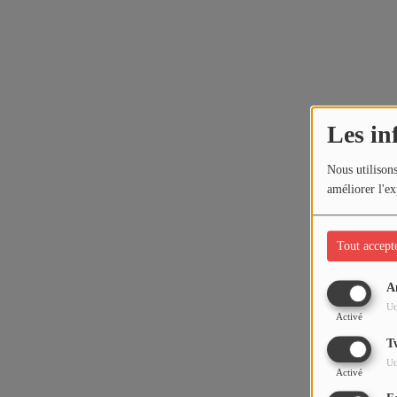
Les in
Nous utilisons
améliorer l'ex
Tout accept
A
Ut
Activé
T
Ut
Activé