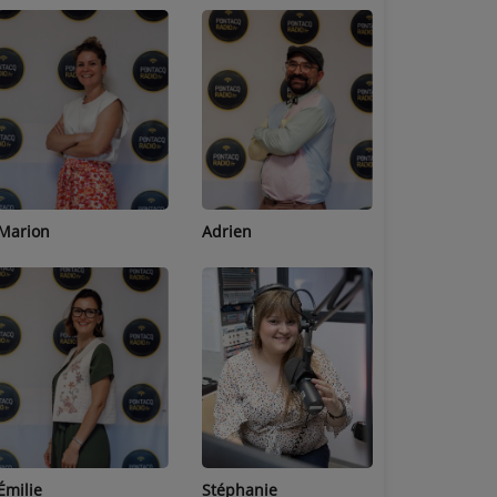
Adrien
Lucas
Bastien
Stéphanie
Jean-Michel
Céline