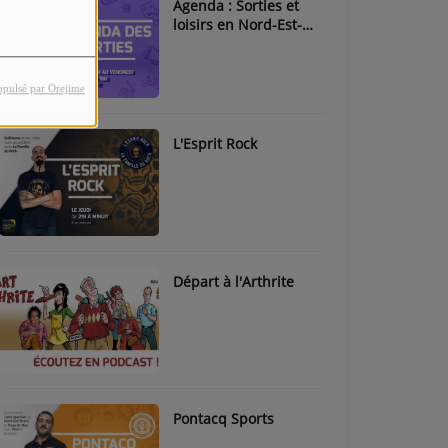
Agenda : Sorties et
loisirs en Nord-Est-
Béarn & Pays de Nay
opulsé par Orejime
L'Esprit Rock
Départ à l'Arthrite
Pontacq Sports