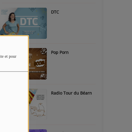
DTC
Pop Porn
ite et pour
Radio Tour du Béarn