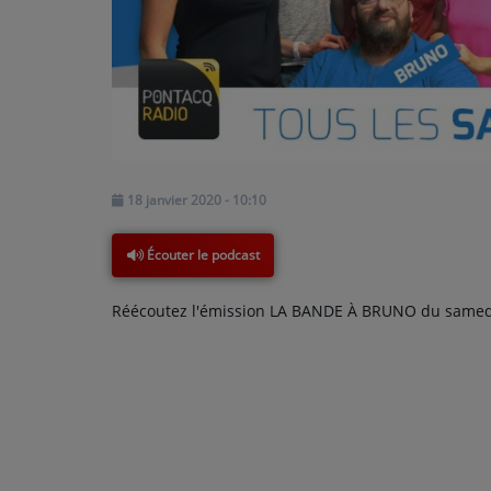
PODCASTS - SAISON 2026/2027
NOS PROGRAMMES COURTS
ARCHIVES - SAISONS PASSÉES
VOS ÉMISSIONS EN IMAGES
PHOTOS
18 janvier 2020 - 10:10
ANNONCEURS & ESPACE PRO
Écouter le podcast
VOTRE PUBLICITÉ SUR PONTACQ RADIO
Réécoutez l'émission LA BANDE À BRUNO du samedi 
LOCATION DE STUDIOS
ÉDUCATION AUX MÉDIAS ET À
L'INFORMATION
EN QUOI ÇA CONSISTE ?
ÉCOUTEZ LES PRODUCTIONS