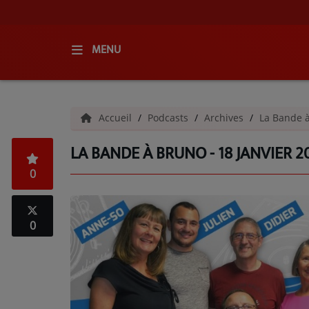
MENU
ACCUEIL
Accueil
Podcasts
Archives
La Bande 
RADIO
LA BANDE À BRUNO - 18 JANVIER 2
QUI SOMMES-NOUS ?
0
L'ÉQUIPE
GRILLE DES PROGRAMMES
0
C'ÉTAIT QUOI CE TITRE ?
MÉDIAS