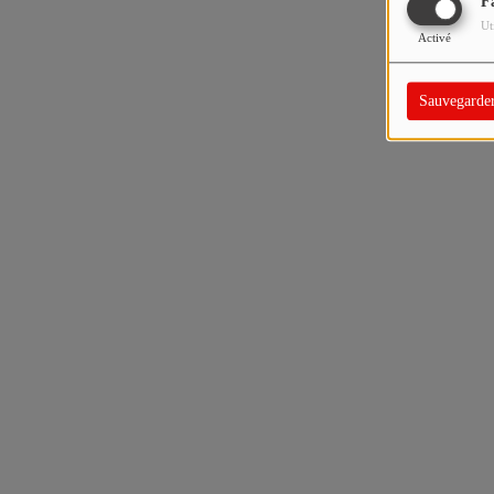
F
Ut
Activé
Sauvegarde