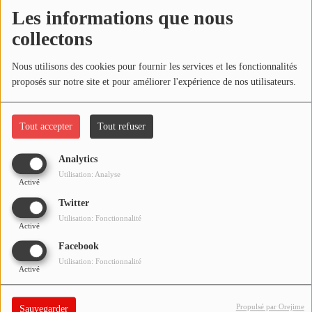
NOS PROGRAMMES COURTS
Les informations que nous
Écouter le podcast
collectons
ARCHIVES - SAISONS PASSÉES
VOS ÉMISSIONS EN IMAGES
Télécharger le podcast
Nous utilisons des cookies pour fournir les services et les fonctionnalités
proposés sur notre site et pour améliorer l'expérience de nos utilisateurs.
PHOTOS
Réécoutez l'émission LA BANDE À BRUNO du samedi 15
février 2020 !
Tout accepter
Tout refuser
ANNONCEURS & ESPACE PRO
VOTRE PUBLICITÉ SUR PONTACQ RADIO
Analytics
Utilisation: Analyse
Activé
LOCATION DE STUDIOS
Twitter
Utilisation: Fonctionnalité
Activé
ÉDUCATION AUX MÉDIAS ET À
L'INFORMATION
Facebook
EN QUOI ÇA CONSISTE ?
Utilisation: Fonctionnalité
Activé
ÉCOUTEZ LES PRODUCTIONS
Propulsé par Orejime
Sauvegarder