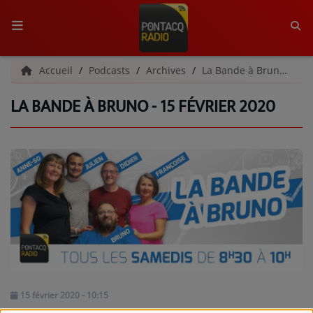
ACCUEIL
Accueil
Podcasts
Archives
La Bande à Bruno | Archives
LA BANDE À BRUNO - 15 FÉVRIER 2020
RADIO
QUI SOMMES-NOUS ?
L'ÉQUIPE
GRILLE DES PROGRAMMES
C'ÉTAIT QUOI CE TITRE ?
MÉDIAS
PODCASTS - SAISON 2026/2027
15 février 2020 - 10:15