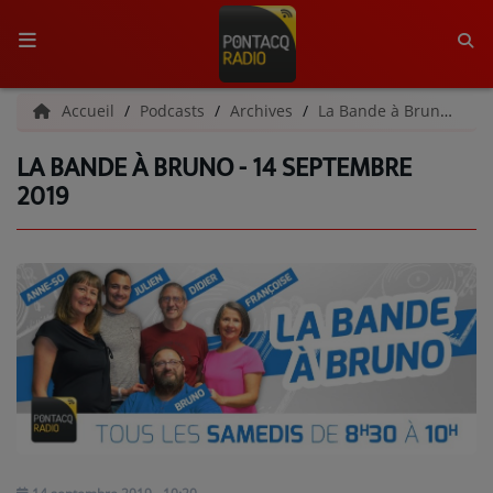
ACCUEIL
Accueil
Podcasts
Archives
La Bande à Bruno | Archives
LA BANDE À BRUNO - 14 SEPTEMBRE
RADIO
2019
QUI SOMMES-NOUS ?
L'ÉQUIPE
GRILLE DES PROGRAMMES
C'ÉTAIT QUOI CE TITRE ?
MÉDIAS
PODCASTS - SAISON 2026/2027