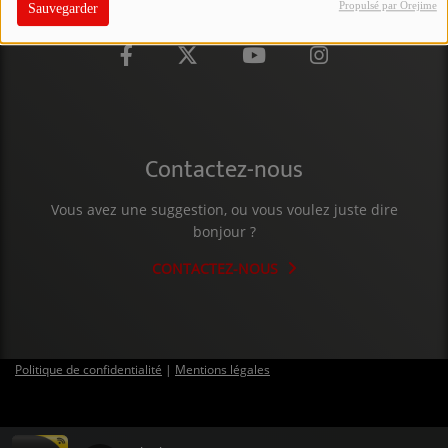
Propulsé par Orejime
Sauvegarder
PARTICIPEZ
JEUX CONCOURS
RECRUTEMENT
VENEZ DANS LE PUBLIC !
Contactez-nous
Vous avez une suggestion, ou vous voulez juste dire
CRÉATIONS AUDIOVISUELLES
bonjour ?
L'ŒIL DE L'OIE | PRÉSENTATION
CONTACTEZ-NOUS
VIDÉOS | L’ŒIL DE L'OIE
VIDÉOS | JEUX
Politique de confidentialité
|
Mentions légales
PARTENAIRES