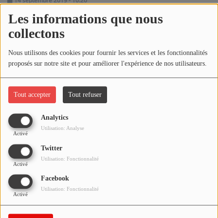
14 septembre 2019 - 10:20
NOS PROGRAMMES COURTS
Les informations que nous
ARCHIVES - SAISONS PASSÉES
collectons
Écouter le podcast
VOS ÉMISSIONS EN IMAGES
Nous utilisons des cookies pour fournir les services et les fonctionnalités
Télécharger le podcast
PHOTOS
proposés sur notre site et pour améliorer l'expérience de nos utilisateurs.
Réécoutez l'émission LA BANDE À BRUNO du samedi 14
ANNONCEURS & ESPACE PRO
septembre 2019 !
Tout accepter
Tout refuser
VOTRE PUBLICITÉ SUR PONTACQ RADIO
Analytics
Utilisation: Analyse
LOCATION DE STUDIOS
Activé
Twitter
Utilisation: Fonctionnalité
ÉDUCATION AUX MÉDIAS ET À
Activé
L'INFORMATION
Facebook
EN QUOI ÇA CONSISTE ?
Utilisation: Fonctionnalité
Activé
ÉCOUTEZ LES PRODUCTIONS