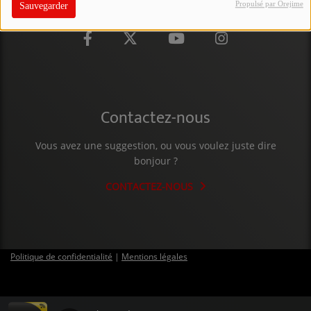
Propulsé par Orejime
Sauvegarder
PARTICIPEZ
JEUX CONCOURS
RECRUTEMENT
VENEZ DANS LE PUBLIC !
Contactez-nous
Vous avez une suggestion, ou vous voulez juste dire
CRÉATIONS AUDIOVISUELLES
bonjour ?
L'ŒIL DE L'OIE | PRÉSENTATION
CONTACTEZ-NOUS
VIDÉOS | L’ŒIL DE L'OIE
VIDÉOS | JEUX
Politique de confidentialité
|
Mentions légales
PARTENAIRES