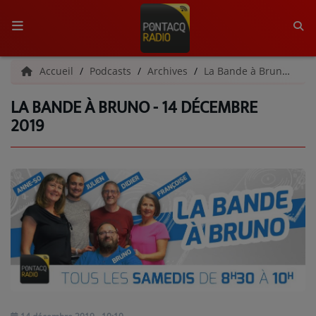
ACCUEIL
Accueil
Podcasts
Archives
La Bande à Bruno | Archives
LA BANDE À BRUNO - 14 DÉCEMBRE
RADIO
2019
QUI SOMMES-NOUS ?
L'ÉQUIPE
GRILLE DES PROGRAMMES
C'ÉTAIT QUOI CE TITRE ?
MÉDIAS
PODCASTS - SAISON 2026/2027