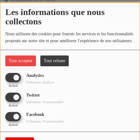
14 décembre 2019 - 10:10
NOS PROGRAMMES COURTS
Les informations que nous
ARCHIVES - SAISONS PASSÉES
collectons
Écouter le podcast
VOS ÉMISSIONS EN IMAGES
Nous utilisons des cookies pour fournir les services et les fonctionnalités
Télécharger le podcast
PHOTOS
proposés sur notre site et pour améliorer l'expérience de nos utilisateurs.
Réécoutez l'émission LA BANDE À BRUNO du samedi 14
ANNONCEURS & ESPACE PRO
décembre 2019 !
Tout accepter
Tout refuser
VOTRE PUBLICITÉ SUR PONTACQ RADIO
Analytics
Utilisation: Analyse
LOCATION DE STUDIOS
Activé
Twitter
Utilisation: Fonctionnalité
ÉDUCATION AUX MÉDIAS ET À
Activé
L'INFORMATION
Facebook
EN QUOI ÇA CONSISTE ?
Utilisation: Fonctionnalité
Activé
ÉCOUTEZ LES PRODUCTIONS