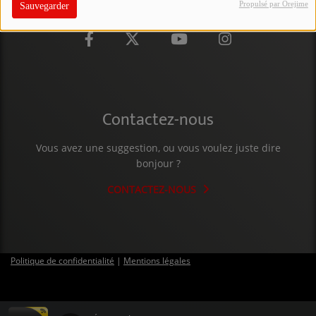
Propulsé par Orejime
Sauvegarder
PARTICIPEZ
JEUX CONCOURS
RECRUTEMENT
VENEZ DANS LE PUBLIC !
Contactez-nous
Vous avez une suggestion, ou vous voulez juste dire
CRÉATIONS AUDIOVISUELLES
bonjour ?
L'ŒIL DE L'OIE | PRÉSENTATION
CONTACTEZ-NOUS
VIDÉOS | L’ŒIL DE L'OIE
VIDÉOS | JEUX
Politique de confidentialité
|
Mentions légales
PARTENAIRES