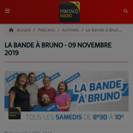
ACCUEIL
Accueil
Podcasts
Archives
La Bande à Bruno | Archives
LA BANDE À BRUNO - 09 NOVEMBRE
RADIO
2019
QUI SOMMES-NOUS ?
L'ÉQUIPE
GRILLE DES PROGRAMMES
C'ÉTAIT QUOI CE TITRE ?
MÉDIAS
PODCASTS - SAISON 2026/2027