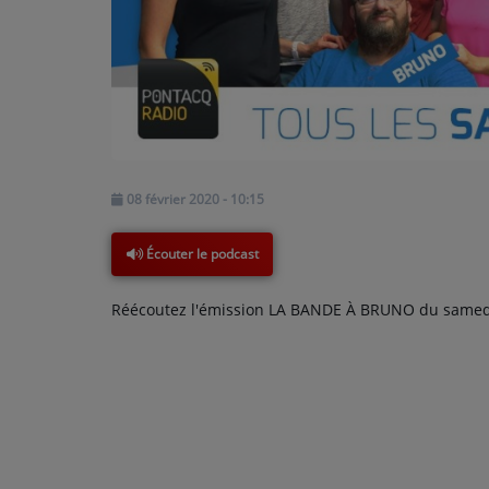
PODCASTS - SAISON 2026/2027
NOS PROGRAMMES COURTS
ARCHIVES - SAISONS PASSÉES
VOS ÉMISSIONS EN IMAGES
PHOTOS
08 février 2020 - 10:15
ANNONCEURS & ESPACE PRO
Écouter le podcast
VOTRE PUBLICITÉ SUR PONTACQ RADIO
Réécoutez l'émission LA BANDE À BRUNO du samedi 
LOCATION DE STUDIOS
ÉDUCATION AUX MÉDIAS ET À
L'INFORMATION
EN QUOI ÇA CONSISTE ?
ÉCOUTEZ LES PRODUCTIONS