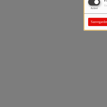
F
Ut
Activé
Sauvegarde