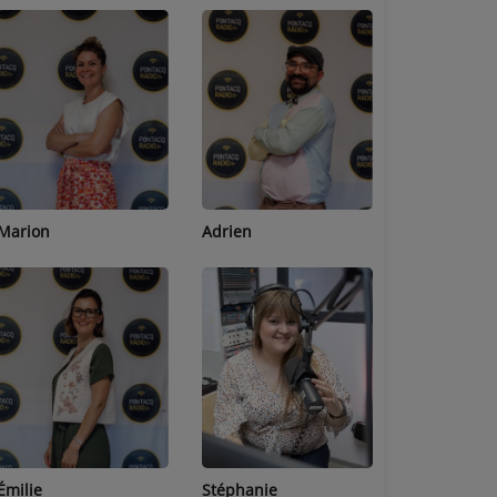
Adrien
Lucas
Bastien
Stéphanie
Jean-Michel
Céline