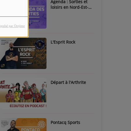
Agenda : Sorties et
loisirs en Nord-Est-
Béarn & Pays de Nay
opulsé par Orejime
L'Esprit Rock
Départ à l'Arthrite
Pontacq Sports