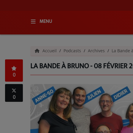
MENU
ACCUEIL
Accueil
Podcasts
Archives
La Bande 
RADIO
LA BANDE À BRUNO - 08 FÉVRIER 
QUI SOMMES-NOUS ?
0
L'ÉQUIPE
GRILLE DES PROGRAMMES
0
C'ÉTAIT QUOI CE TITRE ?
MÉDIAS