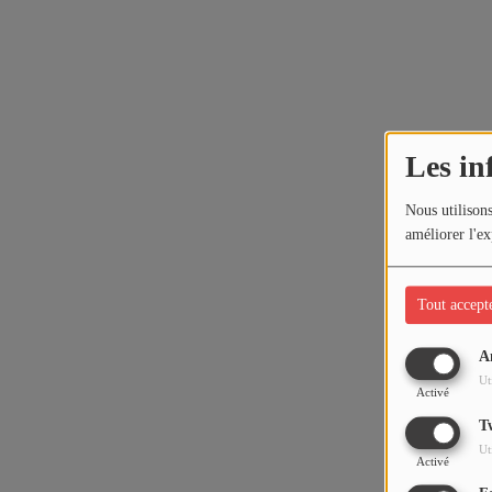
Les in
Nous utilisons
améliorer l'ex
Tout accept
A
Ut
Activé
T
Ut
Activé