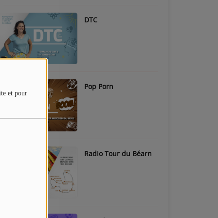
DTC
Pop Porn
ite et pour
Radio Tour du Béarn