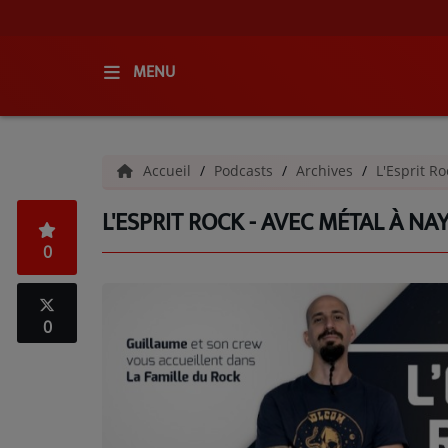
MENU
ACCUEIL
Accueil
Podcasts
Archives
L'Esprit R
RADIO
L'ESPRIT ROCK - AVEC MÉTAL À NA
QUI SOMMES-NOUS ?
0
L'ÉQUIPE
GRILLE DES PROGRAMMES
0
C'ÉTAIT QUOI CE TITRE ?
MÉDIAS