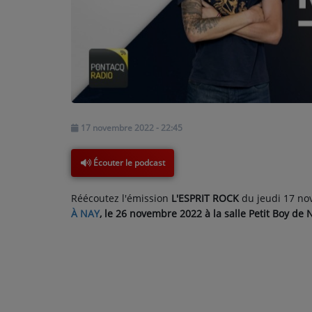
PODCASTS - SAISON 2026/2027
NOS PROGRAMMES COURTS
ARCHIVES - SAISONS PASSÉES
VOS ÉMISSIONS EN IMAGES
PHOTOS
17 novembre 2022 - 22:45
ANNONCEURS & ESPACE PRO
Écouter le podcast
VOTRE PUBLICITÉ SUR PONTACQ RADIO
Réécoutez l'émission
L'ESPRIT ROCK
du jeudi 17 nov
LOCATION DE STUDIOS
À NAY
, le 26 novembre 2022 à la salle Petit Boy de
ÉDUCATION AUX MÉDIAS ET À
L'INFORMATION
EN QUOI ÇA CONSISTE ?
ÉCOUTEZ LES PRODUCTIONS