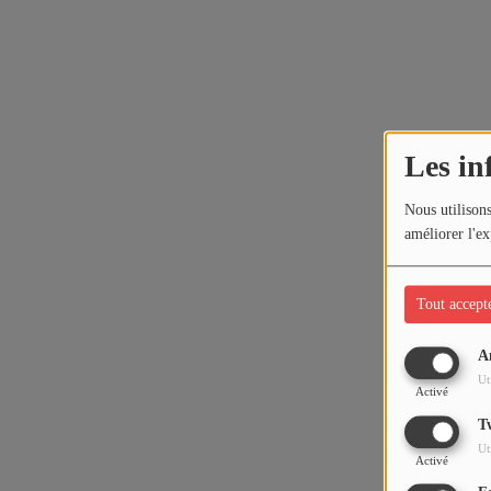
Les in
Nous utilisons
améliorer l'ex
Tout accept
A
Ut
Activé
T
Ut
Activé