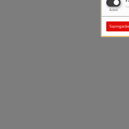
F
Ut
Activé
Sauvegarde