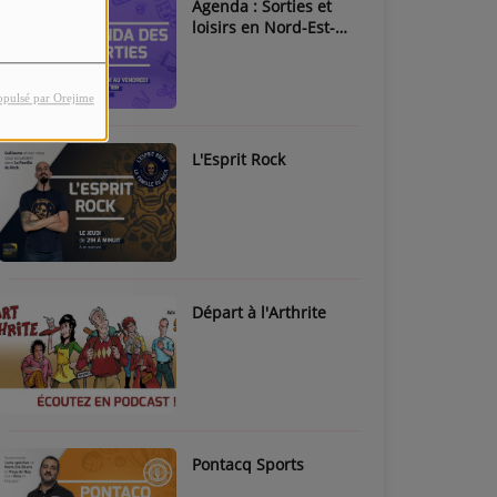
Agenda : Sorties et
loisirs en Nord-Est-
Béarn & Pays de Nay
opulsé par Orejime
L'Esprit Rock
Départ à l'Arthrite
Pontacq Sports