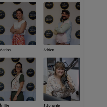
Adrien
Lucas
Bastien
Stéphanie
Jean-Michel
Céline