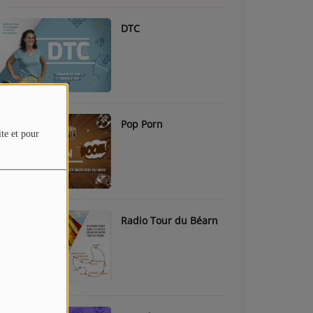
DTC
Pop Porn
ite et pour
Radio Tour du Béarn