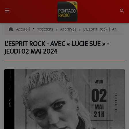
ACCUEIL
Accueil
Podcasts
Archives
L'Esprit Rock | Archives
L'ESPRIT ROCK - AVEC « LUCIE SUE » -
RADIO
JEUDI 02 MAI 2024
QUI SOMMES-NOUS ?
L'ÉQUIPE
GRILLE DES PROGRAMMES
C'ÉTAIT QUOI CE TITRE ?
MÉDIAS
PODCASTS - SAISON 2026/2027