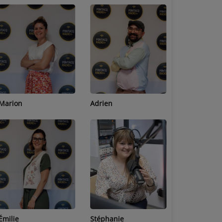
Adrien
Lucas
Bastien
Stéphanie
Jean-Michel
Céline