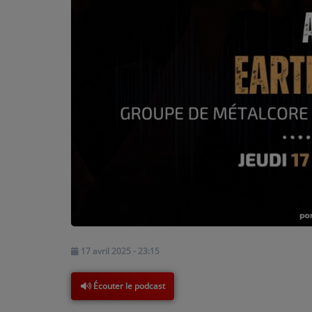
PARTICIPEZ
JEUX CONCOURS
RECRUTEMENT
VENEZ DANS LE PUBLIC !
CRÉATIONS AUDIOVISUELLES
L'ŒIL DE L'OIE | PRÉSENTATION
VIDÉOS | L’ŒIL DE L'OIE
VIDÉOS | JEUX
17 avril 2025 - 23:15
Écouter le podcast
PARTENAIRES