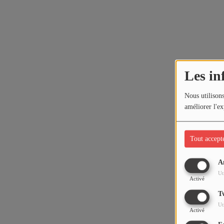
Les in
Nous utilisons
améliorer l'ex
Tout accept
A
Ut
Activé
T
Ut
Activé