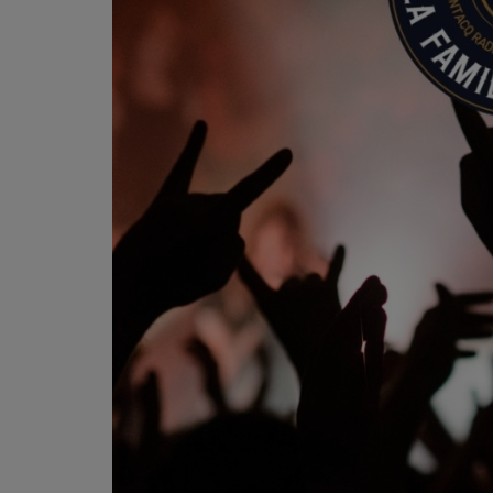
PODCASTS - SAISON 2026/2027
NOS PROGRAMMES COURTS
ARCHIVES - SAISONS PASSÉES
VOS ÉMISSIONS EN IMAGES
PHOTOS
ANNONCEURS & ESPACE PRO
VOTRE PUBLICITÉ SUR PONTACQ RADIO
LOCATION DE STUDIOS
ÉDUCATION AUX MÉDIAS ET À
L'INFORMATION
EN QUOI ÇA CONSISTE ?
ÉCOUTEZ LES PRODUCTIONS