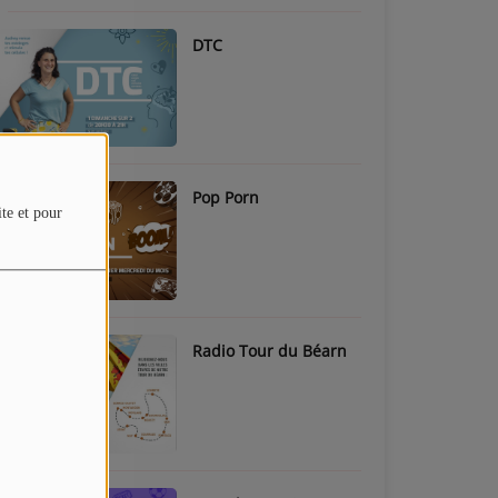
DTC
Pop Porn
ite et pour
Radio Tour du Béarn