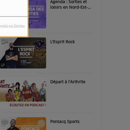
Agenda : Sorties et
loisirs en Nord-Est-
Béarn & Pays de Nay
opulsé par Orejime
L'Esprit Rock
Départ à l'Arthrite
Pontacq Sports