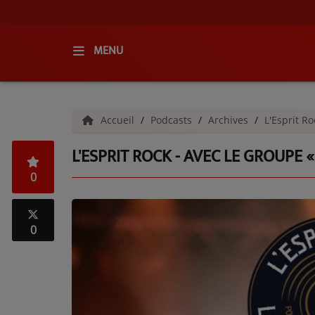
MENU
ACCUEIL
Accueil
Podcasts
Archives
L'Esprit R
RADIO
L'ESPRIT ROCK - AVEC LE GROUPE «
QUI SOMMES-NOUS ?
0
L'ÉQUIPE
GRILLE DES PROGRAMMES
0
C'ÉTAIT QUOI CE TITRE ?
MÉDIAS