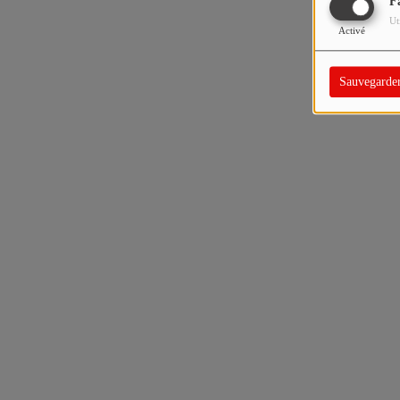
F
Ut
Activé
Sauvegarde