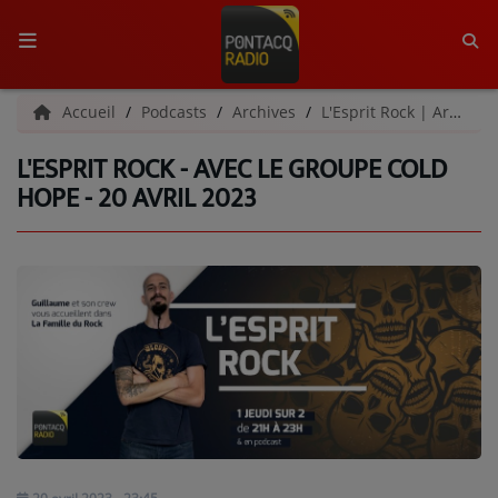
ACCUEIL
Accueil
Podcasts
Archives
L'Esprit Rock | Archives
L'ESPRIT ROCK - AVEC LE GROUPE COLD
RADIO
HOPE - 20 AVRIL 2023
QUI SOMMES-NOUS ?
L'ÉQUIPE
GRILLE DES PROGRAMMES
C'ÉTAIT QUOI CE TITRE ?
MÉDIAS
PODCASTS - SAISON 2026/2027