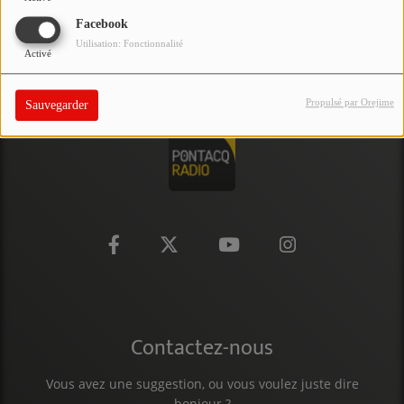
PARTICIPEZ
Facebook
Utilisation: Fonctionnalité
Activé
JEUX CONCOURS
RECRUTEMENT
Propulsé par Orejime
Sauvegarder
VENEZ DANS LE PUBLIC !
CRÉATIONS AUDIOVISUELLES
L'ŒIL DE L'OIE | PRÉSENTATION
VIDÉOS | L’ŒIL DE L'OIE
VIDÉOS | JEUX
Contactez-nous
PARTENAIRES
Vous avez une suggestion, ou vous voulez juste dire
bonjour ?