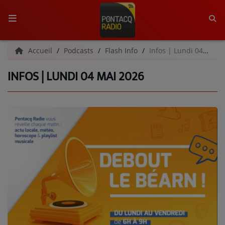
ACCUEIL
Accueil
Podcasts
Flash Info
Infos | Lundi 04 mai 2026
INFOS | LUNDI 04 MAI 2026
RADIO
QUI SOMMES-NOUS ?
L'ÉQUIPE
GRILLE DES PROGRAMMES
C'ÉTAIT QUOI CE TITRE ?
MÉDIAS
PODCASTS - SAISON 2026/2027