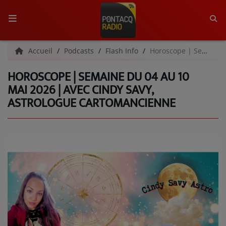
ACCUEIL
Accueil
Podcasts
Flash Info
Horoscope | Semaine du 04 au 10 mai 2026 | Avec Cindy Savy, astrologue cartomancienne
HOROSCOPE | SEMAINE DU 04 AU 10
RADIO
MAI 2026 | AVEC CINDY SAVY,
ASTROLOGUE CARTOMANCIENNE
QUI SOMMES-NOUS ?
L'ÉQUIPE
GRILLE DES PROGRAMMES
C'ÉTAIT QUOI CE TITRE ?
MÉDIAS
PODCASTS - SAISON 2026/2027