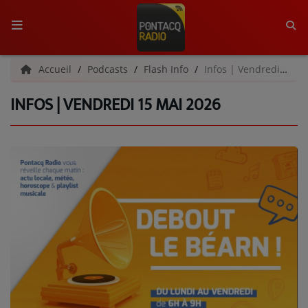
ACCUEIL
Accueil
Podcasts
Flash Info
Infos | Vendredi 15 mai 2026
INFOS | VENDREDI 15 MAI 2026
RADIO
QUI SOMMES-NOUS ?
L'ÉQUIPE
GRILLE DES PROGRAMMES
C'ÉTAIT QUOI CE TITRE ?
MÉDIAS
PODCASTS - SAISON 2026/2027