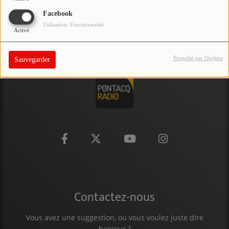
PARTICIPEZ
Facebook
Utilisation: Fonctionnalité
Activé
JEUX CONCOURS
RECRUTEMENT
Propulsé par Orejime
Sauvegarder
VENEZ DANS LE PUBLIC !
CRÉATIONS AUDIOVISUELLES
L'ŒIL DE L'OIE | PRÉSENTATION
VIDÉOS | L’ŒIL DE L'OIE
VIDÉOS | JEUX
Contactez-nous
PARTENAIRES
Vous avez une suggestion, ou vous voulez juste dire
bonjour ?