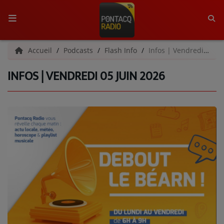
ACCUEIL
Accueil
Podcasts
Flash Info
Infos | Vendredi 05 juin 2026
INFOS | VENDREDI 05 JUIN 2026
RADIO
QUI SOMMES-NOUS ?
L'ÉQUIPE
GRILLE DES PROGRAMMES
C'ÉTAIT QUOI CE TITRE ?
MÉDIAS
PODCASTS - SAISON 2026/2027