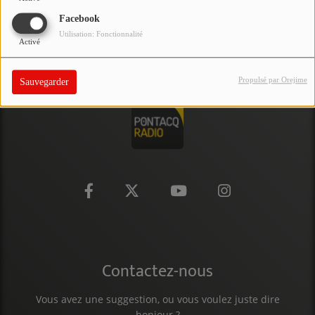
PARTICIPEZ
Facebook
Utilisation: Fonctionnalité
Activé
JEUX CONCOURS
RECRUTEMENT
Propulsé par Orejime
Sauvegarder
VENEZ DANS LE PUBLIC !
CRÉATIONS AUDIOVISUELLES
L'ŒIL DE L'OIE | PRÉSENTATION
VIDÉOS | L’ŒIL DE L'OIE
VIDÉOS | JEUX
Contactez-nous
PARTENAIRES
Vous avez une suggestion, ou vous voulez juste dire
bonjour ?