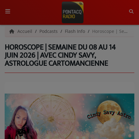
ACCUEIL
Accueil
Podcasts
Flash Info
Horoscope | Semaine du 08 au 14 juin 2026 | Avec Cindy Savy, astrologue cartomancienne
HOROSCOPE | SEMAINE DU 08 AU 14
RADIO
JUIN 2026 | AVEC CINDY SAVY,
ASTROLOGUE CARTOMANCIENNE
QUI SOMMES-NOUS ?
L'ÉQUIPE
GRILLE DES PROGRAMMES
C'ÉTAIT QUOI CE TITRE ?
MÉDIAS
PODCASTS - SAISON 2026/2027