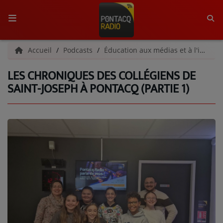
ACCUEIL
Accueil
Podcasts
Éducation aux médias et à l'information
LES CHRONIQUES DES COLLÉGIENS DE
RADIO
SAINT-JOSEPH À PONTACQ (PARTIE 1)
QUI SOMMES-NOUS ?
L'ÉQUIPE
GRILLE DES PROGRAMMES
C'ÉTAIT QUOI CE TITRE ?
MÉDIAS
PODCASTS - SAISON 2026/2027