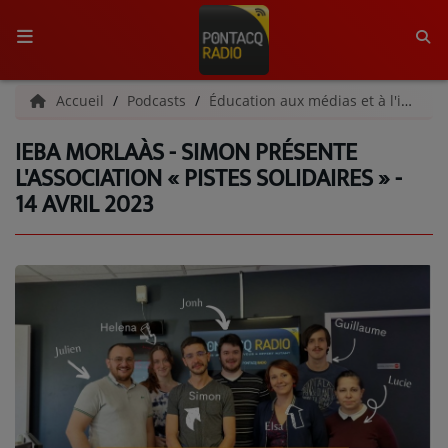
ACCUEIL
Accueil
Podcasts
Éducation aux médias et à l'information
IEBA MORLAÀS - SIMON PRÉSENTE
RADIO
L'ASSOCIATION « PISTES SOLIDAIRES » -
14 AVRIL 2023
QUI SOMMES-NOUS ?
L'ÉQUIPE
GRILLE DES PROGRAMMES
C'ÉTAIT QUOI CE TITRE ?
MÉDIAS
PODCASTS - SAISON 2026/2027