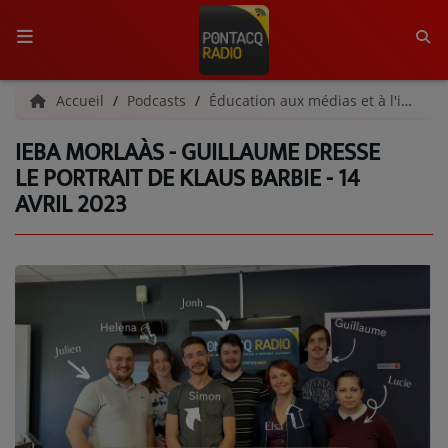
ACCUEIL
Accueil
Podcasts
Éducation aux médias et à l'information
IEBA MORLAÀS - GUILLAUME DRESSE
RADIO
LE PORTRAIT DE KLAUS BARBIE - 14
AVRIL 2023
QUI SOMMES-NOUS ?
L'ÉQUIPE
GRILLE DES PROGRAMMES
C'ÉTAIT QUOI CE TITRE ?
MÉDIAS
PODCASTS - SAISON 2026/2027