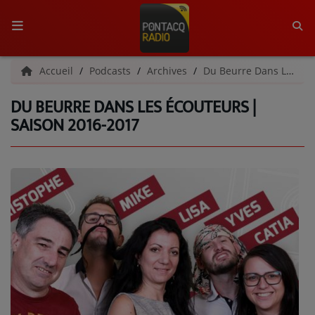
ACCUEIL
Accueil
Podcasts
Archives
Du Beurre Dans Les Écouteurs | Archives
DU BEURRE DANS LES ÉCOUTEURS |
RADIO
SAISON 2016-2017
QUI SOMMES-NOUS ?
L'ÉQUIPE
GRILLE DES PROGRAMMES
C'ÉTAIT QUOI CE TITRE ?
MÉDIAS
PODCASTS - SAISON 2026/2027