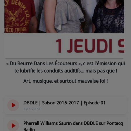
NOS PROGRAMMES COURTS
ARCHIVES - SAISONS PASSÉES
VOS ÉMISSIONS EN IMAGES
PHOTOS
ANNONCEURS & ESPACE PRO
« Du Beurre Dans Les Écouteurs », c'est l'émission qui
VOTRE PUBLICITÉ SUR PONTACQ RADIO
te lubrifie les conduits auditifs... mais pas que !
LOCATION DE STUDIOS
Art, musique, et surtout mauvaise foi !
ÉDUCATION AUX MÉDIAS ET À
DBDLE | Saison 2016-2017 | Episode 01
L'INFORMATION
il y a 7 ans
EN QUOI ÇA CONSISTE ?
ÉCOUTEZ LES PRODUCTIONS
Pharrell Williams Saurin dans DBDLE sur Pontacq
Radio