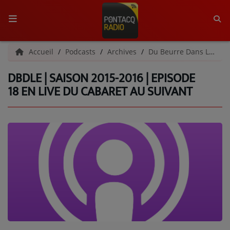
ACCUEIL
Accueil
Podcasts
Archives
Du Beurre Dans Les Écouteurs | Archives
DBDLE | SAISON 2015-2016 | EPISODE
RADIO
18 EN LIVE DU CABARET AU SUIVANT
QUI SOMMES-NOUS ?
L'ÉQUIPE
GRILLE DES PROGRAMMES
C'ÉTAIT QUOI CE TITRE ?
MÉDIAS
PODCASTS - SAISON 2026/2027