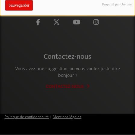
Propulsé par Orejime
Sauvegarder
PARTICIPEZ
JEUX CONCOURS
RECRUTEMENT
VENEZ DANS LE PUBLIC !
Contactez-nous
CRÉATIONS AUDIOVISUELLES
Vous avez une suggestion, ou vous voulez juste dire
bonjour ?
L'ŒIL DE L'OIE | PRÉSENTATION
CONTACTEZ-NOUS
VIDÉOS | L’ŒIL DE L'OIE
VIDÉOS | JEUX
Politique de confidentialité
|
Mentions légales
PARTENAIRES