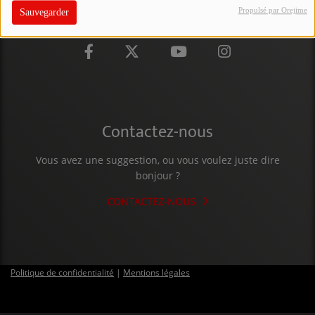
Propulsé par Orejime
Sauvegarder
PARTICIPEZ
JEUX CONCOURS
RECRUTEMENT
VENEZ DANS LE PUBLIC !
Contactez-nous
CRÉATIONS AUDIOVISUELLES
Vous avez une suggestion, ou vous voulez juste dire
bonjour ?
L'ŒIL DE L'OIE | PRÉSENTATION
CONTACTEZ-NOUS
VIDÉOS | L’ŒIL DE L'OIE
VIDÉOS | JEUX
Politique de confidentialité
|
Mentions légales
PARTENAIRES