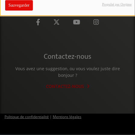
Propulsé par Orejime
Sauvegarder
PARTICIPEZ
JEUX CONCOURS
RECRUTEMENT
VENEZ DANS LE PUBLIC !
Contactez-nous
CRÉATIONS AUDIOVISUELLES
Vous avez une suggestion, ou vous voulez juste dire
bonjour ?
L'ŒIL DE L'OIE | PRÉSENTATION
CONTACTEZ-NOUS
VIDÉOS | L’ŒIL DE L'OIE
VIDÉOS | JEUX
Politique de confidentialité
|
Mentions légales
PARTENAIRES